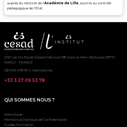
auprès du rectorat de l'
Académie de Lille
, soumis au contrôle
pédagogique de l'État.
ZAE Les Dix Muids Espace Mercure 395 Avenue Henri Barbusse 59770
MARLY - FRANCE
530 666 478 RCS Valenciennes
+33 3 27 09 53 78
QUI SOMMES NOUS ?
Notre Ecole
Mentions & Politique de Confidentialité
Guides Formation