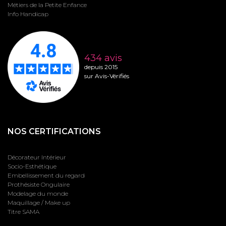
Métiers de la Petite Enfance
Info Handicap
434 avis
depuis 2015
sur Avis-Vérifiés
NOS CERTIFICATIONS
Décorateur Intérieur
Socio-Esthétique
Embellissement du regard
Prothésiste Ongulaire
Modelage du monde
Maquillage / Make up
Titre SAMA