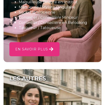
Maquilleuse Beauté en Institut
Manucure / Styliste Ongulaire
Socio Esthéticienne
Conseiller / Conseillère Minceur
Conseiller / Conseillère en Relooking
Tatoueur / Tatoueuse
EN SAVOIR PLUS
LES AUTRES