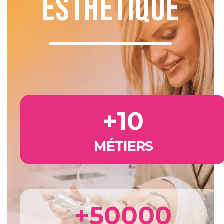
Esthétique
+
10
MÉTIERS
+
50000