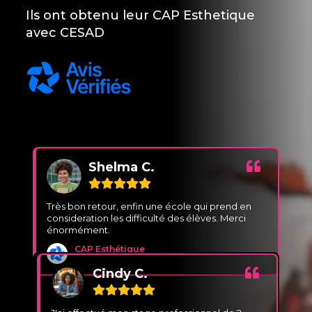
Ils ont obtenu leur CAP Esthetique
avec CESAD
Avis Vérifiés CESAD
Shelma C.
Très bon retour, enfin une école qui prend en
T
consideration les difficulté des élèves. Merci
E
énormément.
e
CAP Esthétique
Cindy C.