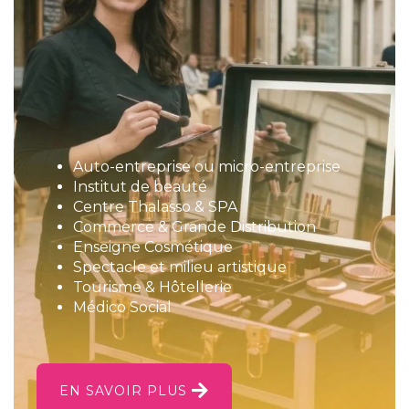
Auto-entreprise ou micro-entreprise
Institut de beauté
Centre Thalasso & SPA
Commerce & Grande Distribution
Enseigne Cosmétique
Spectacle et milieu artistique
Tourisme & Hôtellerie
Médico Social
EN SAVOIR PLUS