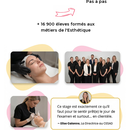
Pas à pas
+ 16 900 éleves formés aux
métiers de l'Esthétique
C
u
p