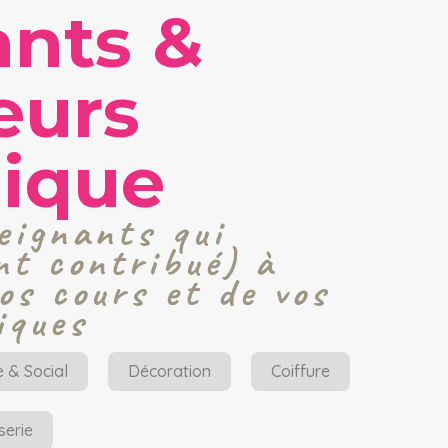
nts &
eurs
ique
eignants qui
nt contribué) à
vos cours et de vos
iques
e & Social
Décoration
Coiffure
serie