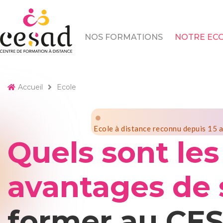
Skip
to
content
NOS FORMATIONS
NOTRE EC
Accueil
Ecole
Ecole à distance reconnu depuis 15 
Quels sont les
avantages de 
former au CE