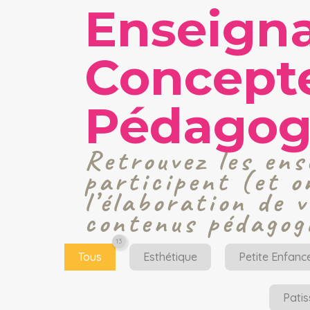
Enseigna
Concept
Pédagog
Retrouvez les ens
participent (et o
l’élaboration de 
contenus pédagog
13
Esthétique
Petite Enfanc
Patis