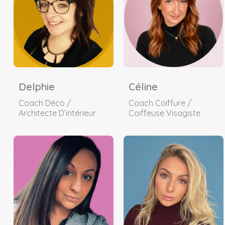
Delphie
Céline
Coach Déco /
Coach Coiffure /
Architecte D’intérieur
Coiffeuse Visagiste