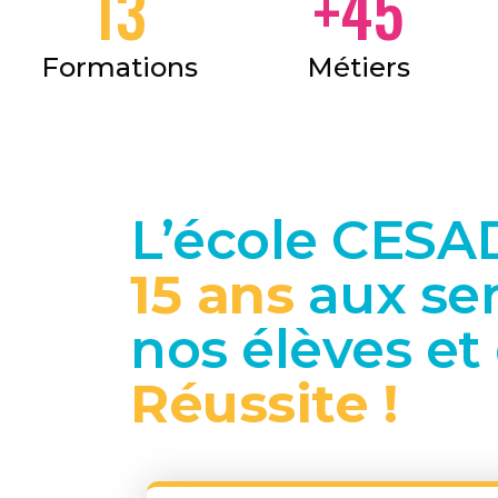
13
+
45
Formations
Métiers
L’école CESAD
15
ans
aux ser
nos élèves et
Réussite !