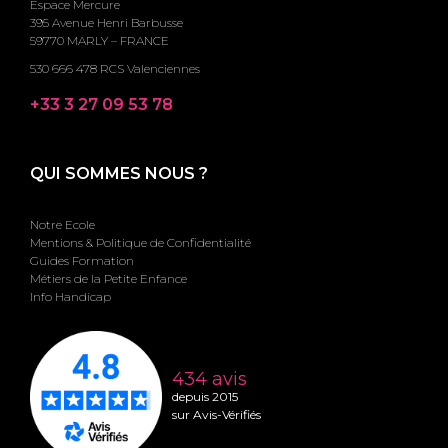
Espace Mercure
395 Avenue Henri Barbusse
59770 MARLY – FRANCE
530 666 478 RCS Valenciennes
+33 3 27 09 53 78
QUI SOMMES NOUS ?
Notre Ecole
Mentions & Politique de Confidentialité
Guides Formation
Métiers de la Petite Enfance
Info Handicap
434 avis
depuis 2015
sur Avis-Vérifiés