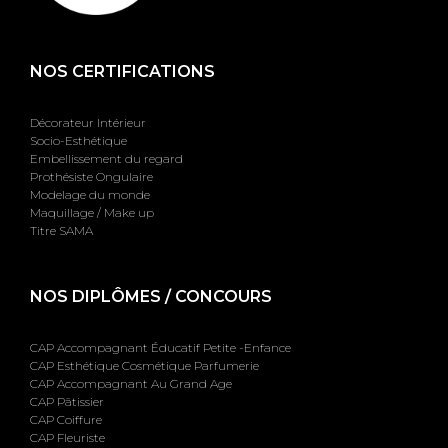
NOS CERTIFICATIONS
Décorateur Intérieur
Socio-Esthétique
Embellissement du regard
Prothésiste Ongulaire
Modelage du monde
Maquillage / Make up
Titre SAMA
NOS DIPLÔMES / CONCOURS
CAP Accompagnant Éducatif Petite -Enfance
CAP Esthétique Cosmétique Parfumerie
CAP Accompagnant Au Grand Age
CAP Pâtissier
CAP Coiffure
CAP Fleuriste