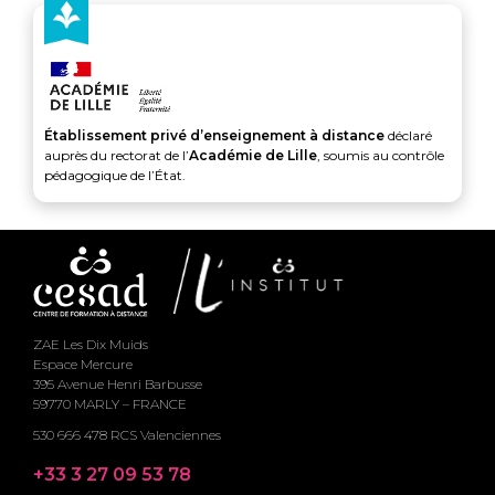
Établissement privé d’enseignement à distance
déclaré
auprès du rectorat de l’
Académie de Lille
, soumis au contrôle
pédagogique de l’État.
ZAE Les Dix Muids
Espace Mercure
395 Avenue Henri Barbusse
59770 MARLY – FRANCE
530 666 478 RCS Valenciennes
+33 3 27 09 53 78