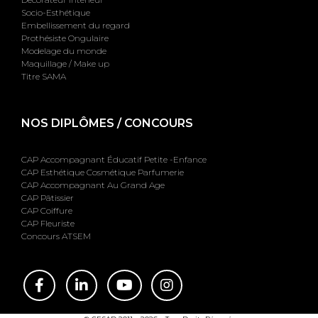
Socio-Esthétique
Embellissement du regard
Prothésiste Ongulaire
Modelage du monde
Maquillage / Make up
Titre SAMA
NOS DIPLÔMES / CONCOURS
CAP Accompagnant Éducatif Petite -Enfance
CAP Esthétique Cosmétique Parfumerie
CAP Accompagnant Au Grand Age
CAP Pâtissier
CAP Coiffure
CAP Fleuriste
Concours ATSEM