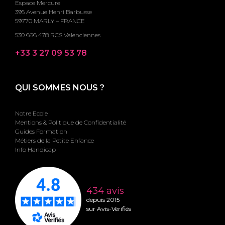
Espace Mercure
395 Avenue Henri Barbusse
59770 MARLY – FRANCE
530 666 478 RCS Valenciennes
+33 3 27 09 53 78
QUI SOMMES NOUS ?
Notre Ecole
Mentions & Politique de Confidentialité
Guides Formation
Métiers de la Petite Enfance
Info Handicap
434 avis
depuis 2015
sur Avis-Vérifiés