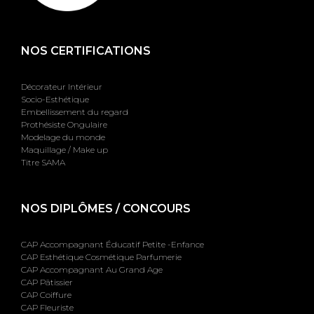
NOS CERTIFICATIONS
Décorateur Intérieur
Socio-Esthétique
Embellissement du regard
Prothésiste Ongulaire
Modelage du monde
Maquillage / Make up
Titre SAMA
NOS DIPLÔMES / CONCOURS
CAP Accompagnant Éducatif Petite -Enfance
CAP Esthétique Cosmétique Parfumerie
CAP Accompagnant Au Grand Age
CAP Pâtissier
CAP Coiffure
CAP Fleuriste