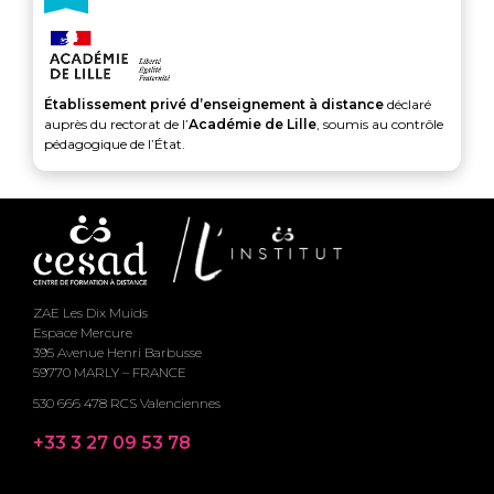
Établissement privé d’enseignement à distance
déclaré
auprès du rectorat de l’
Académie de Lille
, soumis au contrôle
pédagogique de l’État.
ZAE Les Dix Muids
Espace Mercure
395 Avenue Henri Barbusse
59770 MARLY – FRANCE
530 666 478 RCS Valenciennes
+33 3 27 09 53 78