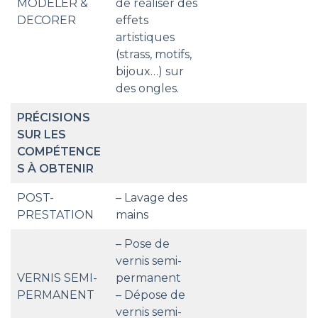
MODELER &
de réaliser des
DECORER
effets
artistiques
(strass, motifs,
bijoux…) sur
des ongles.
PRÉCISIONS
SUR LES
COMPÉTENCE
S À OBTENIR
POST-
– Lavage des
PRESTATION
mains
– Pose de
vernis semi-
VERNIS SEMI-
permanent
PERMANENT
– Dépose de
vernis semi-