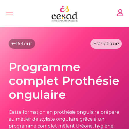
Skip
to
content
Retour
Esthetique
Programme
complet Prothésie
ongulaire
Cette formation en prothésie ongulaire prépare
au métier de styliste ongulaire grâce à un
programme complet mêlant théorie, hygiène,