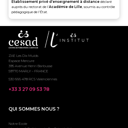
Établissement privé d’enseignement à distance
déclaré
auprès du rectorat de l’
Académie de Lille
, soumis au contrôle
pédagogique de l’État.
ZAE Les Dix Muids
Espace Mercure
395 Avenue Henri Barbusse
59770 MARLY – FRANCE
530 666 478 RCS Valenciennes
+33 3 27 09 53 78
QUI SOMMES NOUS ?
Notre Ecole