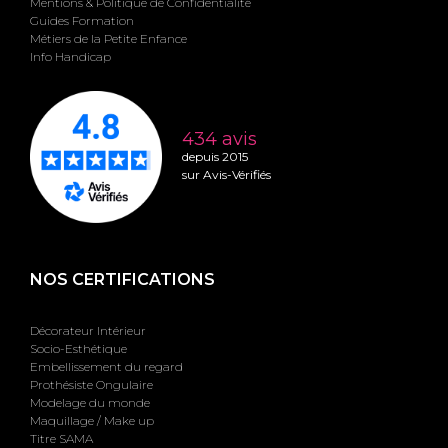
Mentions & Politique de Confidentialité
Guides Formation
Métiers de la Petite Enfance
Info Handicap
434 avis
depuis 2015
sur Avis-Vérifiés
NOS CERTIFICATIONS
Décorateur Intérieur
Socio-Esthétique
Embellissement du regard
Prothésiste Ongulaire
Modelage du monde
Maquillage / Make up
Titre SAMA