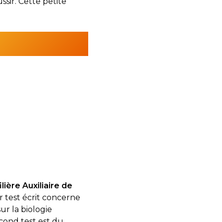
sir. Cette petite
ière Auxiliaire de
r test écrit concerne
ur la biologie
cond test est du