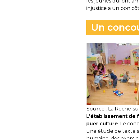
les jeunes qui ont ar
injustice a un bon côt
Un concou
Source : La Roche-s
L’établissement de f
puériculture
. Le con
une étude de texte su
humaine, des exercic