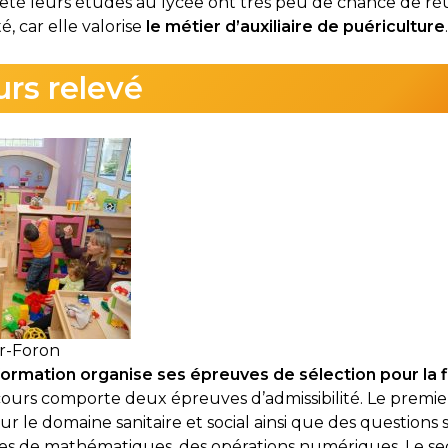
rêté leurs études au lycée ont très peu de chance de réus
é, car elle valorise
le métier d’auxiliaire de puériculture
.
rs relevé
ur-Foron
ormation organise ses épreuves de sélection pour la fil
cours comporte deux épreuves d’admissibilité. Le premie
r le domaine sanitaire et social ainsi que des questions s
es de mathématiques, des opérations numériques. Le se