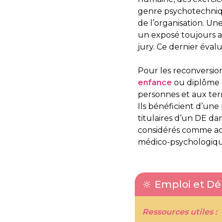
genre psychotechnique
de l’organisation. Un
un exposé toujours av
jury. Ce dernier éval
Pour les reconversio
enfance
ou diplôme d
personnes et aux terr
Ils bénéficient d’une
titulaires d’un DE da
considérés comme acqui
médico-psychologiques
🔆 Emploi et D
Ressources utiles :