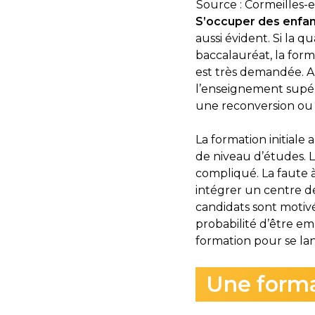
Source : Cormeilles-e
S’occuper des enfant
aussi évident. Si la q
baccalauréat, la for
est très demandée. Au
l’enseignement supéri
une reconversion ou f
La formation initiale
de niveau d’études. 
compliqué. La faute 
intégrer un centre de
candidats sont motivé
probabilité d’être emb
formation pour se lan
Une forma