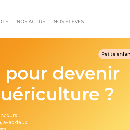
OLE
NOS ACTUS
NOS ÉLEVES
Petite enfa
 pour devenir
puériculture ?
oncours
e, avec deux
sts