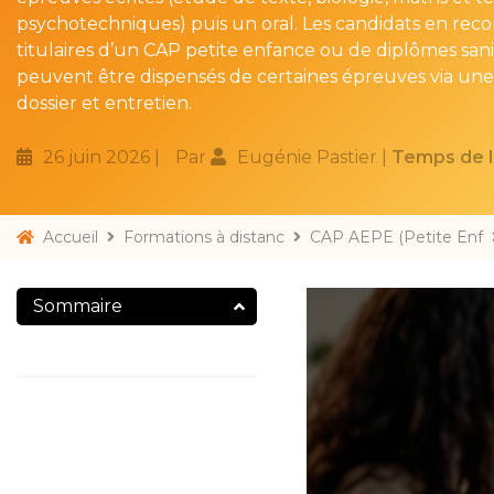
psychotechniques) puis un oral. Les candidats en reco
titulaires d’un CAP petite enfance ou de diplômes sanit
peuvent être dispensés de certaines épreuves via une 
dossier et entretien.
26 juin 2026
Par
Eugénie Pastier
Temps de l
Accueil
Formations à distanc
CAP AEPE (Petite Enf
Sommaire