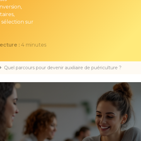
nversion,
aires,
sélection sur
ecture :
4 minutes
Quel parcours pour devenir auxiliaire de puériculture ?