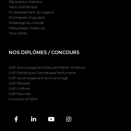
Décorateur Intérieur
Socio-Esthétique
Embellissement du regard
Prothésiste Ongulaire
Modelage du monde
Maquillage / Make up
Titre SAMA
NOS DIPLÔMES / CONCOURS
CAP Accompagnant Éducatif Petite -Enfance
CAP Esthétique Cosmétique Parfumerie
CAP Accompagnant Au Grand Age
CAP Pâtissier
CAP Coiffure
CAP Fleuriste
Concours ATSEM