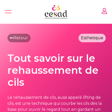
Skip
to
content
Retour
Esthetique
Tout savoir sur le
rehaussement de
cils
Le rehaussement de cils, aussi appelé lifting de
cils, est une technique qui courbe les cils dès la
base pour ouvrir le regard tout en gardant un