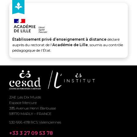
Établissement privé d’enseignement à distance
déclaré
auprès du rectorat de l’
Académie de Lille
, soumis au contrôle
pédagogique de l’État.
ZAE Les Dix Muids
Espace Mercure
395 Avenue Henri Barbusse
59770 MARLY – FRANCE
530 666 478 RCS Valenciennes
+33 3 27 09 53 78