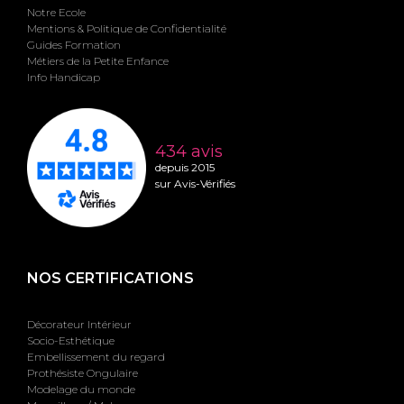
Notre Ecole
Mentions & Politique de Confidentialité
Guides Formation
Métiers de la Petite Enfance
Info Handicap
434 avis
depuis 2015
sur Avis-Vérifiés
NOS CERTIFICATIONS
Décorateur Intérieur
Socio-Esthétique
Embellissement du regard
Prothésiste Ongulaire
Modelage du monde