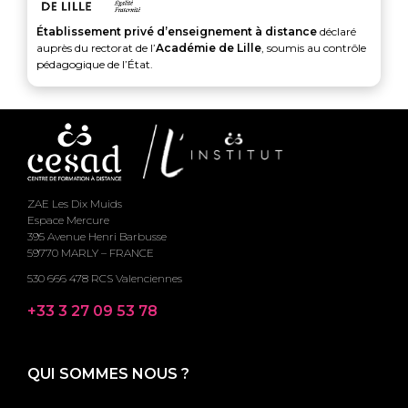
Établissement privé d’enseignement à distance
déclaré
auprès du rectorat de l’
Académie de Lille
, soumis au contrôle
pédagogique de l’État.
ZAE Les Dix Muids
Espace Mercure
395 Avenue Henri Barbusse
59770 MARLY – FRANCE
530 666 478 RCS Valenciennes
+33 3 27 09 53 78
QUI SOMMES NOUS ?