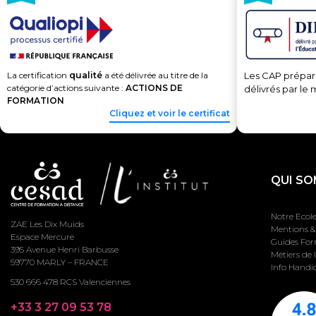
La certification
qualité
a été délivrée au titre de la
Les CAP prépar
catégorie d’actions suivante :
ACTIONS DE
délivrés par le 
FORMATION
Cliquez et voir le certificat
QUI SO
Notre Ecol
ZAE Les Dix Muids
Mentions & 
Espace Mercure
Guides Fo
395 Avenue Henri Barbusse
Métiers de 
59770 MARLY – FRANCE
Info Handi
530 666 478 RCS Valenciennes
+33 3 27 09 53 78