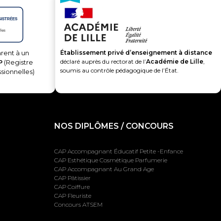
Établissement privé d’enseignement à distance
rent à un
déclaré auprès du rectorat de l’
Académie de Lille
,
P
(Registre
soumis au contrôle pédagogique de l’État.
ssionnelles)
NOS DIPLÔMES / CONCOURS
CAP Accompagnant Éducatif Petite -Enfance
CAP Esthétique Cosmétique Parfumerie
CAP Accompagnant Au Grand Age
CAP Pâtissier
CAP Coiffure
CAP Fleuriste
Concours ATSEM