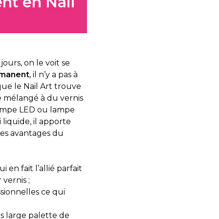
nt en Nail
jours, on le voit se
rmanent
, il n’y a pas à
que le Nail Art trouve
ue mélangé à du vernis
s lampe LED ou lampe
liquide, il apporte
les avantages du
en fait l’allié parfait
vernis ;
sionnelles ce qui
s large palette de