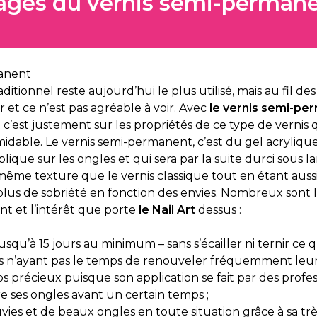
ages du vernis semi-permane
aditionnel reste aujourd’hui le plus utilisé, mais au fil des 
r et ce n’est pas agréable à voir. Avec
le vernis semi-pe
t c’est justement sur les propriétés de ce type de vernis 
midable. Le vernis semi-permanent, c’est du gel acryliq
plique sur les ongles et qui sera par la suite durci sou
même texture que le vernis classique tout en étant aussi 
 plus de sobriété en fonction des envies. Nombreux sont 
nt et l’intérêt que porte
le Nail Art
dessus :
squ’à 15 jours au minimum – sans s’écailler ni ternir ce qui 
 n’ayant pas le temps de renouveler fréquemment leur 
 précieux puisque son application se fait par des profes
e ses ongles avant un certain temps ;
vies et de beaux ongles en toute situation grâce à sa trè