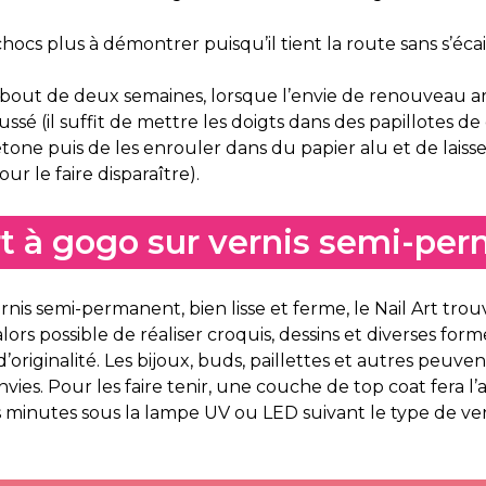
hocs plus à démontrer puisqu’il tient la route sans s’éca
u bout de deux semaines, lorsque l’envie de renouveau a
ssé (il suffit de mettre les doigts dans des papillotes d
cétone puis de les enrouler dans du papier alu et de lai
ur le faire disparaître).
rt à gogo sur vernis semi-pe
rnis semi-permanent, bien lisse et ferme, le Nail Art trou
 alors possible de réaliser croquis, dessins et diverses fo
riginalité. Les bijoux, buds, paillettes et autres peuven
envies. Pour les faire tenir, une couche de top coat fera l’
minutes sous la lampe UV ou LED suivant le type de ver