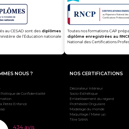
és au CESAD sont des
diplômes
Toutes nos formations CAP prépa
ministère de l’Éducation nationale
diplôme enregistrées au RNC
National des Certifications Profe
MMES NOUS ?
NOS CERTIFICATIONS
e
Décorateur Intérieur
Politique de Confidentialité
Socio-Esthétique
rmation
Embellissement du regard
la Petite Enfance
Prothésiste Ongulaire
cap
Modelage du monde
Maquillage / Make up
Titre SAMA
434 avis