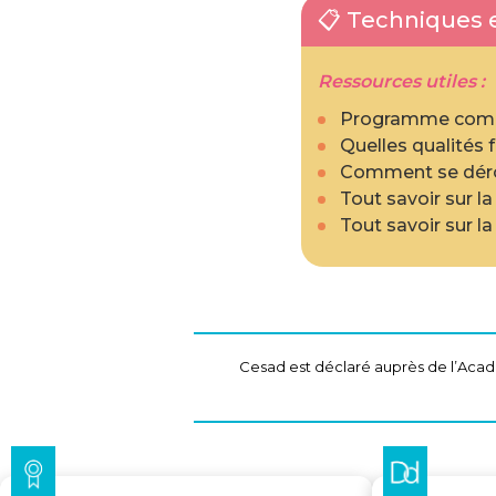
📋 Techniques e
Ressources utiles :
Programme compl
Quelles qualités 
Comment se dérou
Tout savoir sur l
Tout savoir sur l
Cesad est déclaré auprès de l’Acadé