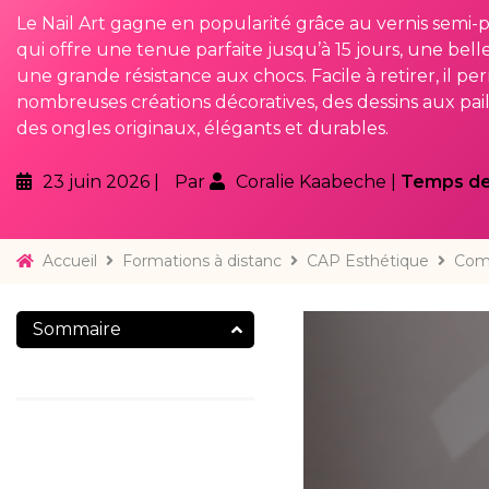
Le Nail Art gagne en popularité grâce au vernis semi
qui offre une tenue parfaite jusqu’à 15 jours, une belle
une grande résistance aux chocs. Facile à retirer, il pe
nombreuses créations décoratives, des dessins aux pail
des ongles originaux, élégants et durables.
23 juin 2026
Par
Coralie Kaabeche
Temps de 
Accueil
Formations à distanc
CAP Esthétique
Comm
Sommaire