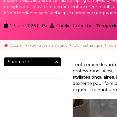
maison. Associations de vernis, stamping DIY avec un
épingles ou stylo à bille permettent de créer motifs, c
effets tendance, sans technique complexe ni équipeme
23 juin 2026
Par
Coralie Kaabeche
Temps de 
Accueil
Formations à distanc
CAP Esthétique
Comm
Sommaire
Tout comme les autre
professionnel. Ainsi, i
stylistes ongulaires
.
dextérité pour faire d
piquées à des influe