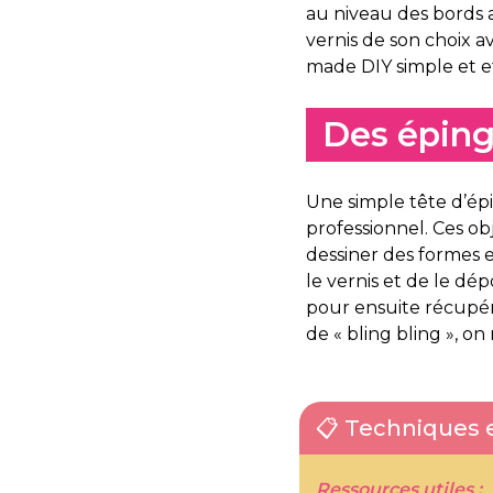
au niveau des bords
vernis de son choix a
made DIY simple et ef
Des épingl
Une simple tête d’épi
professionnel. Ces o
dessiner des formes e
le vernis et de le dép
pour ensuite récupér
de « bling bling », on
📋 Techniques e
Ressources utiles :