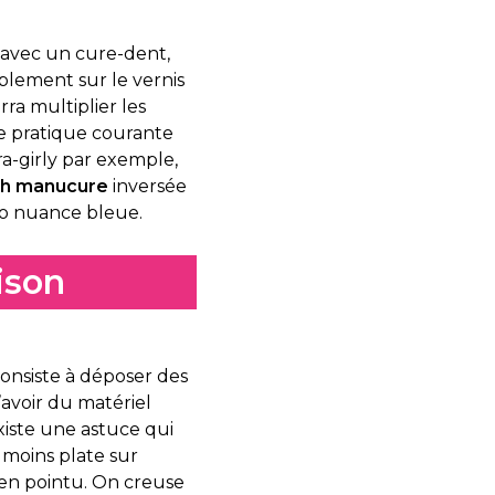
s avec un cure-dent,
mplement sur le vernis
ra multiplier les
une pratique courante
ra-girly par exemple,
ch manucure
inversée
duo nuance bleue.
ison
 consiste à déposer des
’avoir du matériel
xiste une astuce qui
moins plate sur
ien pointu. On creuse