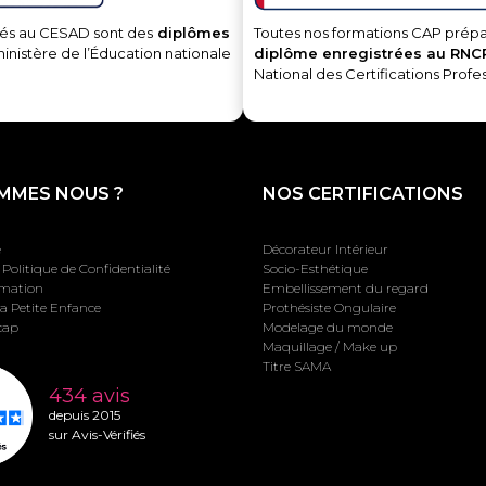
és au CESAD sont des
diplômes
Toutes nos formations CAP prépa
ministère de l’Éducation nationale
diplôme enregistrées au RNC
National des Certifications Profe
MMES NOUS ?
NOS CERTIFICATIONS
e
Décorateur Intérieur
Politique de Confidentialité
Socio-Esthétique
rmation
Embellissement du regard
la Petite Enfance
Prothésiste Ongulaire
cap
Modelage du monde
Maquillage / Make up
Titre SAMA
434 avis
depuis 2015
sur Avis-Vérifiés