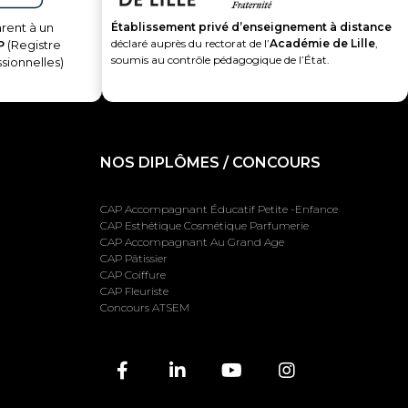
Établissement privé d’enseignement à distance
rent à un
déclaré auprès du rectorat de l’
Académie de Lille
,
P
(Registre
soumis au contrôle pédagogique de l’État.
ssionnelles)
NOS DIPLÔMES / CONCOURS
CAP Accompagnant Éducatif Petite -Enfance
CAP Esthétique Cosmétique Parfumerie
CAP Accompagnant Au Grand Age
CAP Pâtissier
CAP Coiffure
CAP Fleuriste
Concours ATSEM