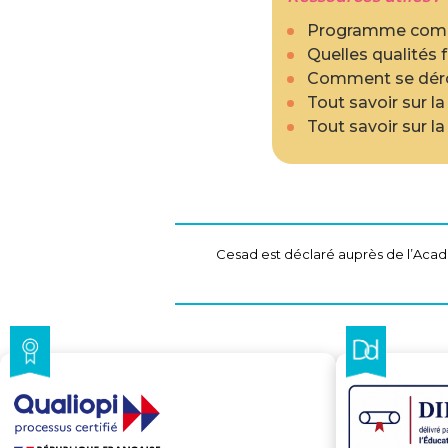
Programme compl
Quelles qualités 
Comment se dérou
Tout savoir sur l
Tout savoir sur l
Cesad est déclaré auprès de l’Acadé