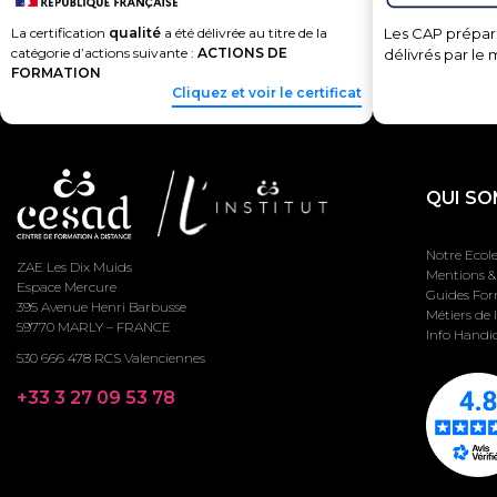
La certification
qualité
a été délivrée au titre de la
Les CAP prépar
catégorie d’actions suivante :
ACTIONS DE
délivrés par le 
FORMATION
Cliquez et voir le certificat
QUI SO
Notre Ecol
ZAE Les Dix Muids
Mentions & 
Espace Mercure
Guides Fo
395 Avenue Henri Barbusse
Métiers de 
59770 MARLY – FRANCE
Info Handi
530 666 478 RCS Valenciennes
+33 3 27 09 53 78