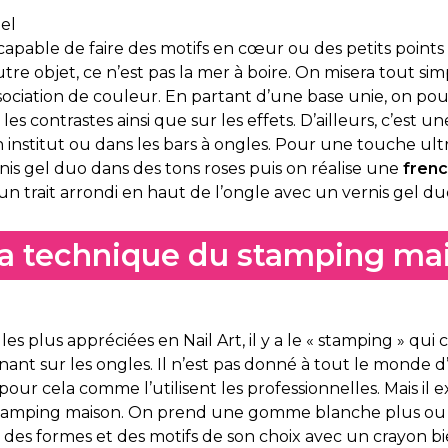
s capable de faire des motifs en cœur ou des petits point
re objet, ce n’est pas la mer à boire. On misera tout si
ociation de couleur. En partant d’une base unie, on pour
les contrastes ainsi que sur les effets. D’ailleurs, c’est 
en institut ou dans les bars à ongles. Pour une touche ult
is gel duo dans des tons roses puis on réalise une
fren
t un trait arrondi en haut de l’ongle avec un vernis gel 
la technique du stamping ma
es plus appréciées en Nail Art, il y a le « stamping » qui
ant sur les ongles. Il n’est pas donné à tout le monde d
ur cela comme l’utilisent les professionnelles. Mais il e
stamping maison. On prend une gomme blanche plus ou 
 des formes et des motifs de son choix avec un crayon b