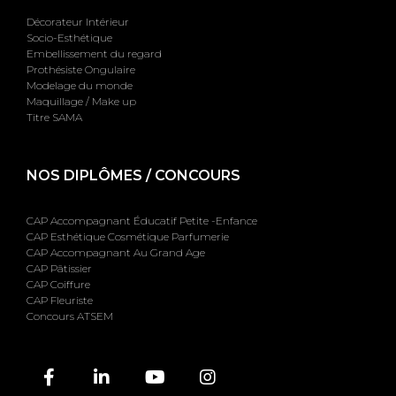
Décorateur Intérieur
Socio-Esthétique
Embellissement du regard
Prothésiste Ongulaire
Modelage du monde
Maquillage / Make up
Titre SAMA
NOS DIPLÔMES / CONCOURS
CAP Accompagnant Éducatif Petite -Enfance
CAP Esthétique Cosmétique Parfumerie
CAP Accompagnant Au Grand Age
CAP Pâtissier
CAP Coiffure
CAP Fleuriste
Concours ATSEM