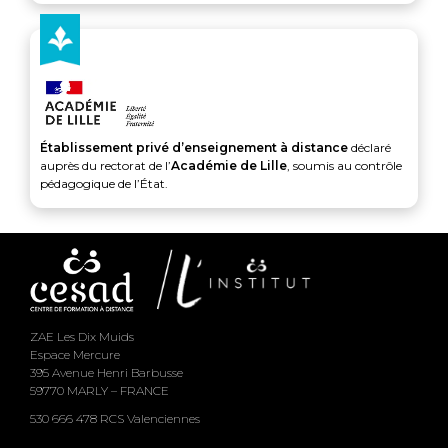
Établissement privé d’enseignement à distance
déclaré
auprès du rectorat de l’
Académie de Lille
, soumis au contrôle
pédagogique de l’État.
ZAE Les Dix Muids
Espace Mercure
395 Avenue Henri Barbusse
59770 MARLY – FRANCE
530 666 478 RCS Valenciennes