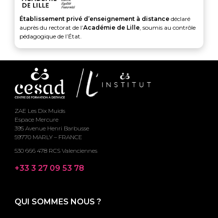
Établissement privé d’enseignement à distance
déclaré
auprès du rectorat de l’
Académie de Lille
, soumis au contrôle
pédagogique de l’État.
ZAE Les Dix Muids
Espace Mercure
395 Avenue Henri Barbusse
59770 MARLY – FRANCE
530 666 478 RCS Valenciennes
+33 3 27 09 53 78
QUI SOMMES NOUS ?