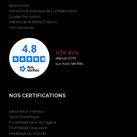
Notre Ecole
Mentions & Politique de Confidentialité
Guides Formation
Métiers de la Petite Enfance
Info Handicap
434 avis
depuis 2015
sur Avis-Vérifiés
NOS CERTIFICATIONS
Décorateur Intérieur
Socio-Esthétique
Embellissement du regard
Prothésiste Ongulaire
Modelage du monde