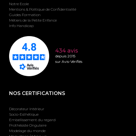
Notre Ecole
Mentions & Politique de Confidentialité
Guides Formation
Métiers de la Petite Enfance
Info Handicap
434 avis
depuis 2015
sur Avis-Vérifiés
NOS CERTIFICATIONS
Décorateur Intérieur
Socio-Esthétique
Embellissement du regard
Prothésiste Ongulaire
Modelage du monde