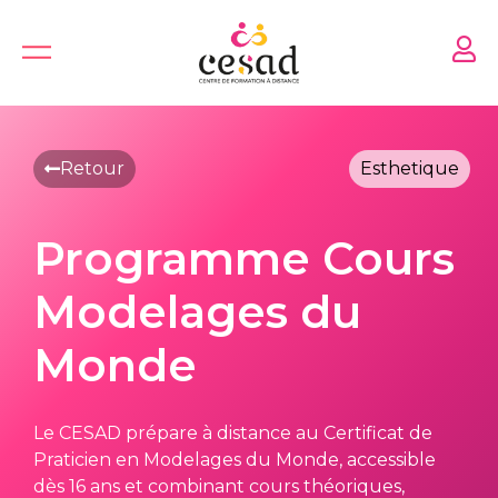
Skip
to
content
Retour
Esthetique
Programme Cours
Modelages du
Monde
Le CESAD prépare à distance au Certificat de
Praticien en Modelages du Monde, accessible
dès 16 ans et combinant cours théoriques,