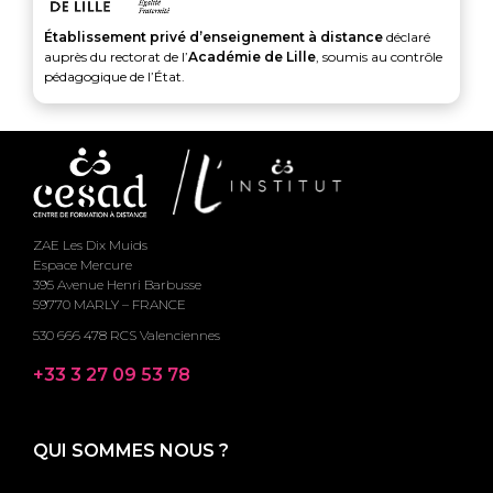
Établissement privé d’enseignement à distance
déclaré
auprès du rectorat de l’
Académie de Lille
, soumis au contrôle
pédagogique de l’État.
ZAE Les Dix Muids
Espace Mercure
395 Avenue Henri Barbusse
59770 MARLY – FRANCE
530 666 478 RCS Valenciennes
+33 3 27 09 53 78
QUI SOMMES NOUS ?