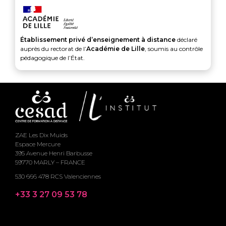
Établissement privé d’enseignement à distance
déclaré
auprès du rectorat de l’
Académie de Lille
, soumis au contrôle
pédagogique de l’État.
ZAE Les Dix Muids
Espace Mercure
395 Avenue Henri Barbusse
59770 MARLY – FRANCE
530 666 478 RCS Valenciennes
+33 3 27 09 53 78