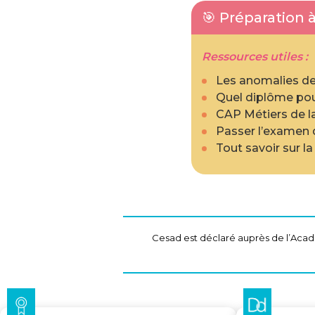
🎯 Préparation
Ressources utiles :
Les anomalies de
Quel diplôme pour
CAP Métiers de la
Passer l’examen d
Tout savoir sur l
Cesad est déclaré auprès de l’Acadé