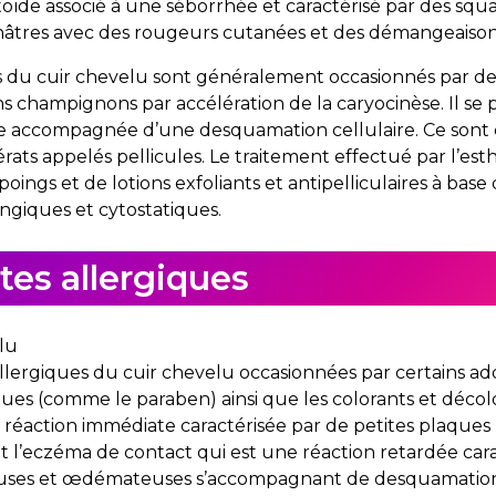
éatoïde associé à une séborrhée et caractérisé par des squ
unâtres avec des rougeurs cutanées et des démangeaison
es du cuir chevelu sont généralement occasionnés par de
ins champignons par accélération de la caryocinèse. Il se 
ce accompagnée d’une desquamation cellulaire. Ce sont c
ats appelés pellicules. Le traitement effectué par l’es
oings et de lotions exfoliants et antipelliculaires à base
ongiques et cytostatiques.
tes allergiques
s allergiques du cuir chevelu occasionnées par certains ad
ues (comme le paraben) ainsi que les colorants et décol
ne réaction immédiate caractérisée par de petites plaques 
 l’eczéma de contact qui est une réaction retardée cara
ses et œdémateuses s’accompagnant de desquamation e