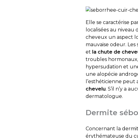
Elle se caractérise p
localisées au niveau
cheveux un aspect lou
mauvaise odeur. Les s
et
la chute de cheve
troubles hormonaux, 
hypersudation et une 
une alopécie androgé
l’esthéticienne peut 
chevelu
. S’il n’y a a
dermatologue.
Dermite sébo
Concernant la dermite
érythémateuse du cu