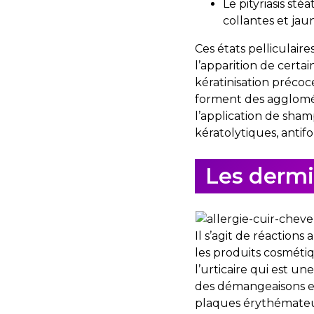
Le pityriasis st
collantes et ja
Ces états pelliculair
l’apparition de certa
kératinisation préco
forment des agglomér
l’application de shamp
kératolytiques, antif
Les dermi
Il s’agit de réaction
les produits cosmétiq
l’urticaire qui est u
des démangeaisons et
plaques érythémateu