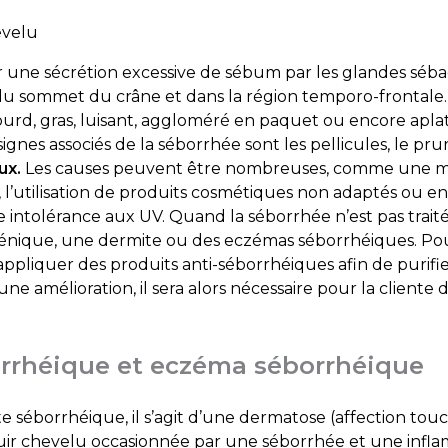
ar une sécrétion excessive de sébum par les glandes séba
 du sommet du crâne et dans la région temporo-frontale
rd, gras, luisant, aggloméré en paquet ou encore aplati
ignes associés de la séborrhée sont les pellicules, le pr
ux.
Les causes peuvent être nombreuses, comme une mau
l’utilisation de produits cosmétiques non adaptés ou e
intolérance aux UV. Quand la séborrhée n’est pas traité
nique, une dermite ou des eczémas séborrhéiques. Pour 
appliquer des produits anti-séborrhéiques afin de purifier
ucune amélioration, il sera alors nécessaire pour la client
rrhéique et eczéma séborrhéique
 séborrhéique, il s’agit d’une dermatose (affection tou
ir chevelu occasionnée par une séborrhée et une infl