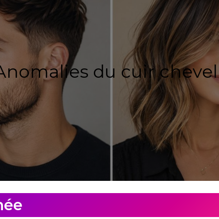
Anomalies du cuir cheve
hée