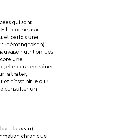
cées qui sont
. Elle donne aux
, et parfois une
urit (démangeaison)
vaise nutrition, des
ncore une
e, elle peut entraîner
la traiter,
 et d’assainir
le cuir
e de consulter un
chant la peau)
ammation chronique.