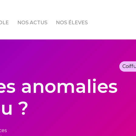
OLE
NOS ACTUS
NOS ÉLEVES
Coiff
les anomalies
lu ?
ces