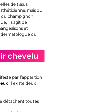
lles de tissus
esthéticienne, mais du
on du champignon
e, il s’agit de
mangeaisons et
un dermatologue qui
uir chevelu
este par l’apparition
veux
. Il existe deux
 se détachent toutes