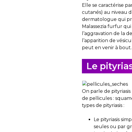
Elle se caractérise p
cutanés) au niveau du
dermatologue qui pr
Malassezia furfur qui 
l’aggravation de la 
l’apparition de vésic
peut en venir à bout.
Le pityria
On parle de pityrias
de pellicules : squam
types de pityriasis :
Le pityriasis si
seules ou par g