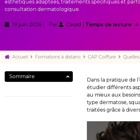
esthétiques adaptées, traitements spécifiques et parfo
consultation dermatologique.
19 juin 2026
Par
Cesad
Temps de lecture :
4
Accueil
Formations à distanc
CAP Coiffure
Quelles
Sommaire
Dans la pratique de l
étudier différents as
au mieux aux besoins 
type dermatose, squa
traitées grâce à diver