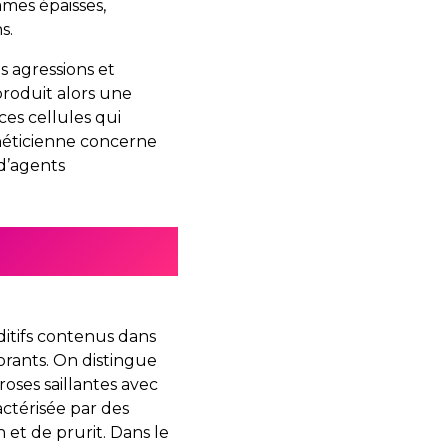
ames épaisses,
s.
s agressions et
produit alors une
es cellules qui
théticienne concerne
 d’agents
ditifs contenus dans
orants. On distingue
roses saillantes avec
ctérisée par des
t de prurit. Dans le