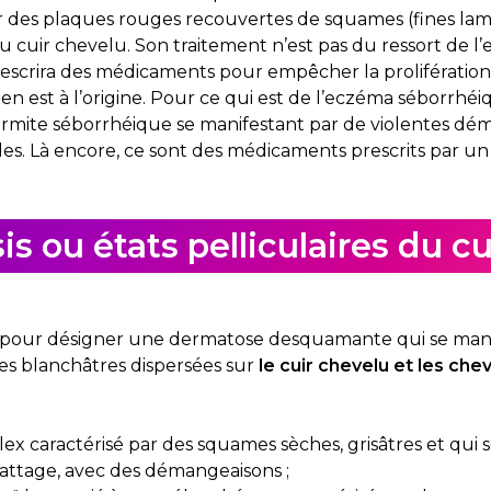
ar des plaques rouges recouvertes de squames (fines lame
 cuir chevelu. Son traitement n’est pas du ressort de l’
escrira des médicaments pour empêcher la proliférati
en est à l’origine. Pour ce qui est de l’eczéma séborrhéiqu
dermite séborrhéique se manifestant par de violentes dé
ules. Là encore, ce sont des médicaments prescrits par 
sis ou états pelliculaires du c
is pour désigner une dermatose desquamante qui se manif
es blanchâtres dispersées sur
le cuir chevelu et les che
mplex caractérisé par des squames sèches, grisâtres et qui
rattage, avec des démangeaisons ;