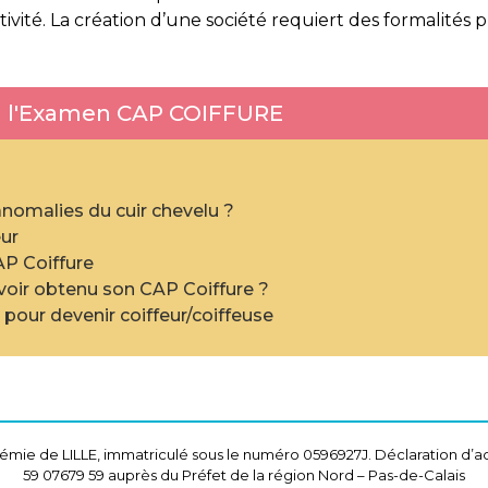
ivité. La création d’une société requiert des formalités 
 à l'Examen CAP COIFFURE
anomalies du cuir chevelu ?
eur
P Coiffure
voir obtenu son CAP Coiffure ?
 pour devenir coiffeur/coiffeuse
mie de LILLE, immatriculé sous le numéro 0596927J. Déclaration d’ac
59 07679 59 auprès du Préfet de la région Nord – Pas-de-Calais