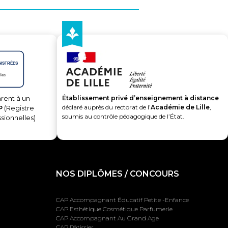
Établissement privé d’enseignement à distance
rent à un
déclaré auprès du rectorat de l’
Académie de Lille
,
P
(Registre
soumis au contrôle pédagogique de l’État.
ssionnelles)
NOS DIPLÔMES / CONCOURS
CAP Accompagnant Éducatif Petite -Enfance
CAP Esthétique Cosmétique Parfumerie
CAP Accompagnant Au Grand Age
CAP Pâtissier