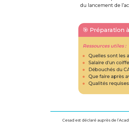
du lancement de l’act
🎯 Préparation
Ressources utiles :
Quelles sont les 
Salaire d’un coiff
Débouchés du CA
Que faire après a
Qualités requises
Cesad est déclaré auprès de l’Acadé