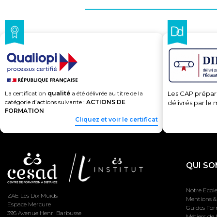
La certification
qualité
a été délivrée au titre de la
Les CAP prépar
catégorie d’actions suivante :
ACTIONS DE
délivrés par le 
FORMATION
Cliquez et voir le certificat
QUI SO
Notre Ecol
ZAE Les Dix Muids
Mentions & 
Espace Mercure
Guides Fo
395 Avenue Henri Barbusse
Métiers de 