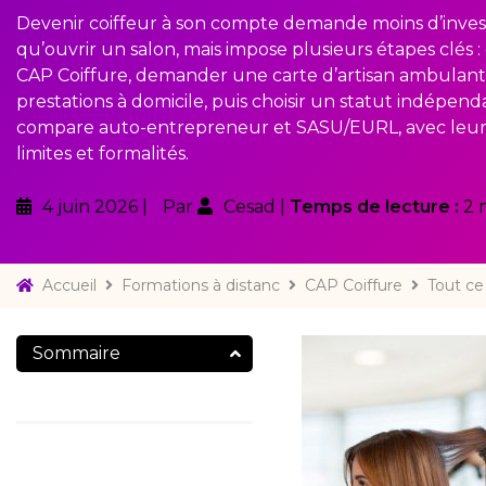
Devenir coiffeur à son compte demande moins d’inve
qu’ouvrir un salon, mais impose plusieurs étapes clés : 
CAP Coiffure, demander une carte d’artisan ambulant
prestations à domicile, puis choisir un statut indépendan
compare auto-entrepreneur et SASU/EURL, avec leur
limites et formalités.
4 juin 2026
Par
Cesad
Temps de lecture :
2 
Accueil
Formations à distanc
CAP Coiffure
Tout ce
Sommaire