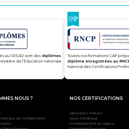
és au CESAD sont des
diplômes
Toutes nos formations CAP prépa
ministère de l’Éducation nationale
diplôme enregistrées au RNC
National des Certifications Profe
MMES NOUS ?
NOS CERTIFICATIONS
e
Décorateur Intérieur
Politique de Confidentialité
Socio-Esthétique
rmation
Embellissement du regard
la Petite Enfance
Prothésiste Ongulaire