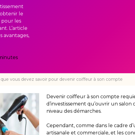
stissement
obtenir le
 pour les
t. L’article
s avantages,
minutes
 que vous devez savoir pour devenir coiffeur à son compte
Devenir coiffeur à son compte requi
d’investissement qu’ouvrir un salon d
niveau des démarches.
Cependant, comme dans le cadre d’un 
artisanale et commerciale, et les con