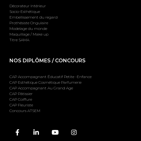
Décorateur Intérieur
Socio-Esthétique
Embellissement du regard
Prothésiste Ongulaire
Modelage du monde
Maquillage / Make up
Titre SAMA
NOS DIPLÔMES / CONCOURS
CAP Accompagnant Éducatif Petite -Enfance
CAP Esthétique Cosmétique Parfumerie
CAP Accompagnant Au Grand Age
CAP Pâtissier
CAP Coiffure
CAP Fleuriste
Concours ATSEM