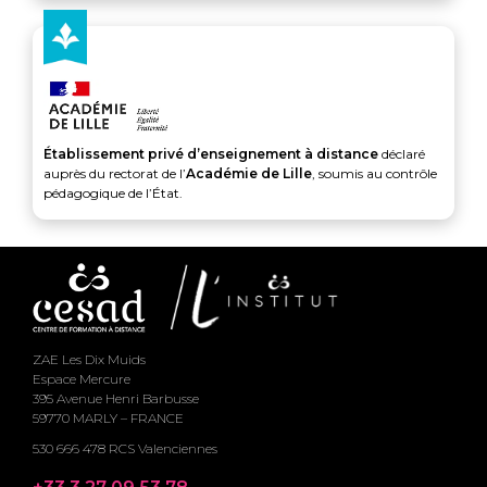
Établissement privé d’enseignement à distance
déclaré
auprès du rectorat de l’
Académie de Lille
, soumis au contrôle
pédagogique de l’État.
ZAE Les Dix Muids
Espace Mercure
395 Avenue Henri Barbusse
59770 MARLY – FRANCE
530 666 478 RCS Valenciennes